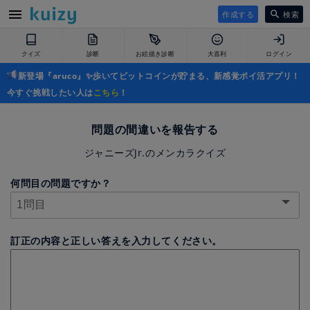
作成する
検索
クイズ
診断
お絵描き診断
大喜利
ログイン
新登場『aruco』✨歩いてビットコインが貯まる、新感覚ポイ活アプリ！
今すぐ挑戦したい人は
こちら
！
問題の間違いを報告する
ジャニーズJr.のメンカラクイズ
何問目の問題ですか？
訂正の内容と正しい答えを入力してください。