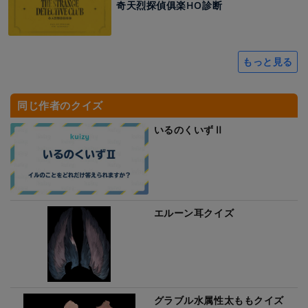
奇天烈探偵俱楽HO診断
もっと見る
同じ作者のクイズ
いるのくいずⅡ
エルーン耳クイズ
グラブル水属性太ももクイズ