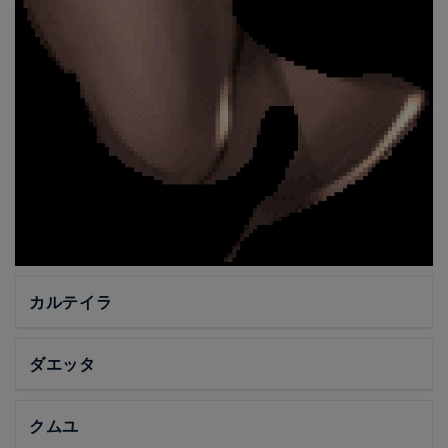
カルテイラ
ダエッタ
クムユ