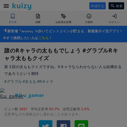
作成する
検索
クイズ
診断
お絵描き診断
大喜利
ログイン
新登場『aruco』✨歩いてビットコインが貯まる、新感覚ポイ活アプリ！
今すぐ挑戦したい人は
こちら
！
誰のRキャラの太ももでしょう #グラブルRキ
ャラ太ももクイズ
第３回の太ももクイズですね。Rキャラならわからない人も結構出る
であろうという期待
#グラブル
#太もも
#Rキャラ
＠ILu_gamer
ビュー数
3001
平均正答率
60.7%
全問正解率
3.9%
正答率などの反映は少し遅れることがあります。