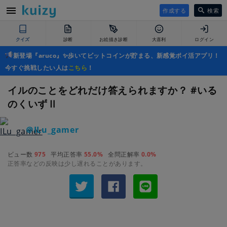
作成する
検索
クイズ
診断
お絵描き診断
大喜利
ログイン
新登場『aruco』✨歩いてビットコインが貯まる、新感覚ポイ活アプリ！
今すぐ挑戦したい人は
こちら
！
イルのことをどれだけ答えられますか？ #いる
のくいずⅡ
＠ILu_gamer
ビュー数
975
平均正答率
55.0%
全問正解率
0.0%
正答率などの反映は少し遅れることがあります。