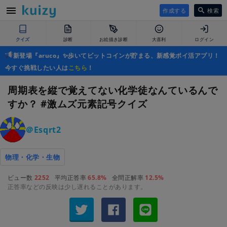
作成する
検索
クイズ
診断
お絵描き診断
大喜利
ログイン
新登場『aruco』✨歩いてビットコインが貯まる、新感覚ポイ活アプリ！
今すぐ挑戦したい人は
こちら
！
周期表を縦で覚えてない化学徒なんているんで
すか？ #激ムズ元素記号クイズ
＠Esqrt2
物理・化学・生物
ビュー数
2252
平均正答率
65.8%
全問正解率
12.5%
正答率などの反映は少し遅れることがあります。