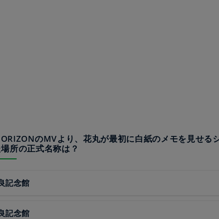
験HORIZONのMVより、花丸が最初に白紙のメモを見せる
た場所の正式名称は？
良記念館
良記念館