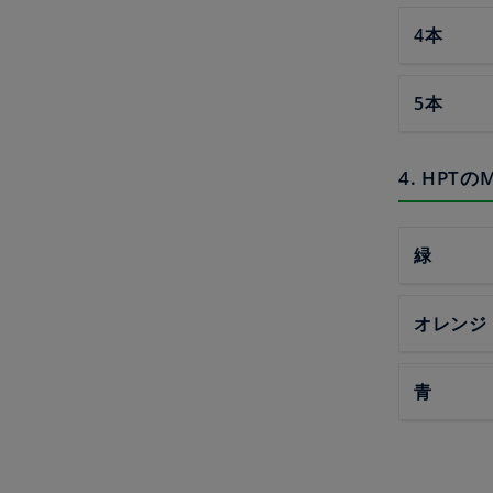
4本
5本
4. HP
緑
オレンジ
青