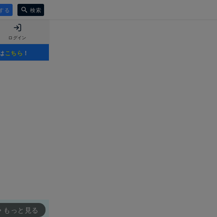
する
検索
ログイン
は
こちら
！
もっと見る
rward_ios