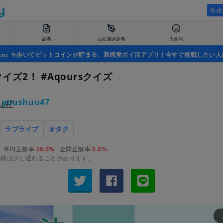
作成
診断
お絵描き診断
大喜利
uco』✨歩いてビットコインが貯まる、新感覚ポイ活アプリ！今すぐ挑戦したい人
クイズ2！ #Aqoursクイズ
_youshuu47
ラブライブ
オタク
平均正答率
36.0%
全問正解率
0.8%
反映は少し遅れることがあります。
arrow_fo