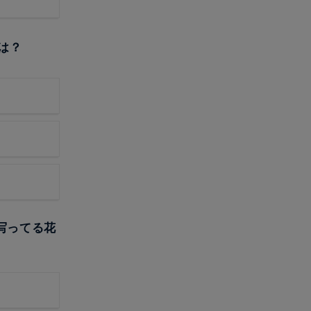
は？
写ってる花