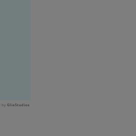
 by 
GliaStudios
Mute