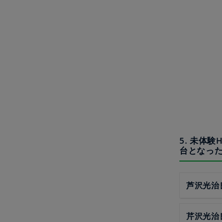
5. 未体
台となっ
芦沢光治
芹沢光治