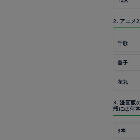
2. アニ
千歌
善子
花丸
3. 漫画
瓶には何
3本