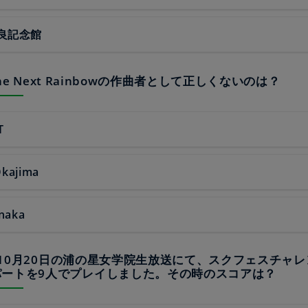
良記念館
r The Next Rainbowの作曲者として正しくないのは？
T
Okajima
anaka
17年10月20日の浦の星女学院生放送にて、スクフェスチャ
パートを9人でプレイしました。その時のスコアは？