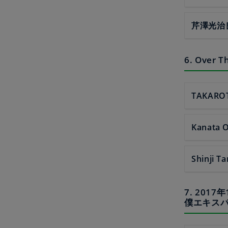
芹澤光治
6. Ove
TAKARO
Kanata 
Shinji T
7. 20
僕エキス