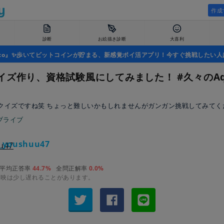
作成
診断
お絵描き診断
大喜利
uco』✨歩いてビットコインが貯まる、新感覚ポイ活アプリ！今すぐ挑戦したい人
イズ作り、資格試験風にしてみました！ #久々のAqo
クイズですね笑 ちょっと難しいかもしれませんがガンガン挑戦してみてく
ブライブ
_youshuu47
平均正答率
44.7%
全問正解率
0.0%
反映は少し遅れることがあります。