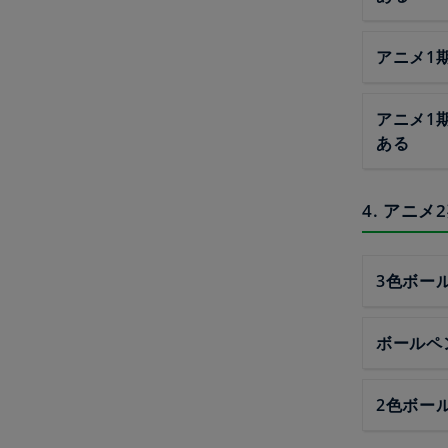
アニメ1
アニメ1期
ある
4. アニ
3色ボー
ボールペ
2色ボー