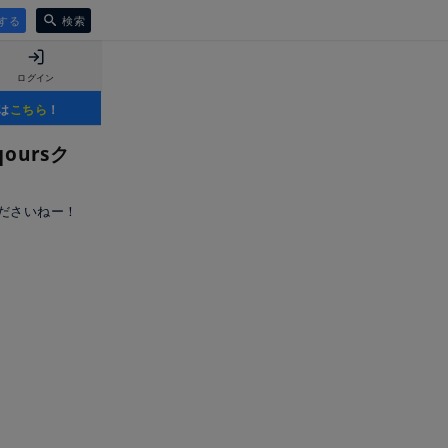
する
検索
ログイン
は
こちら
！
ursク
ださいねー！