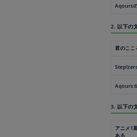
Aqour
2. 以下
君のここ
Step!
Aqour
3. 以下
アニメ1
ある