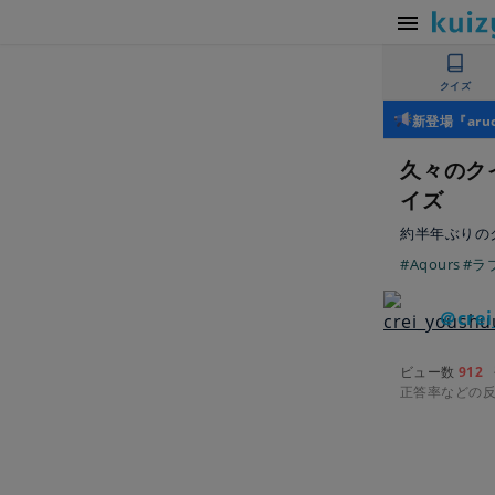
クイズ
新登場『ar
久々のク
イズ
約半年ぶりの
#Aqours
#ラ
＠crei
ビュー数
912
正答率などの