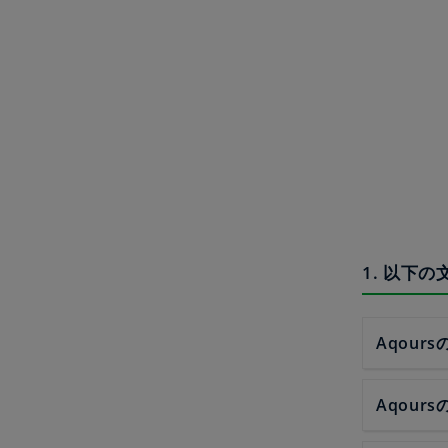
1. 以下
Aqour
Aqour