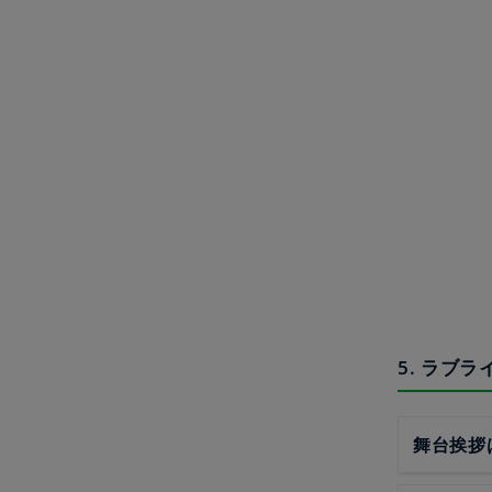
5. ラブ
舞台挨拶