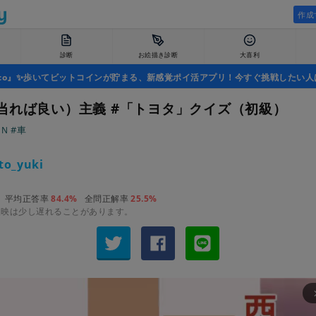
作成
診断
お絵描き診断
大喜利
uco』✨歩いてビットコインが貯まる、新感覚ポイ活アプリ！今すぐ挑戦したい人
当れば良い）主義 #「トヨタ」クイズ（初級）
ＱＮ
#車
to_yuki
平均正答率
84.4%
全問正解率
25.5%
反映は少し遅れることがあります。
arrow_fo