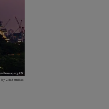
 by 
GliaStudios
Mute