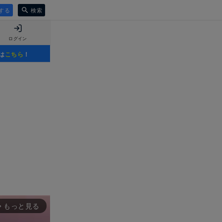
する
検索
ログイン
は
こちら
！
もっと見る
rward_ios