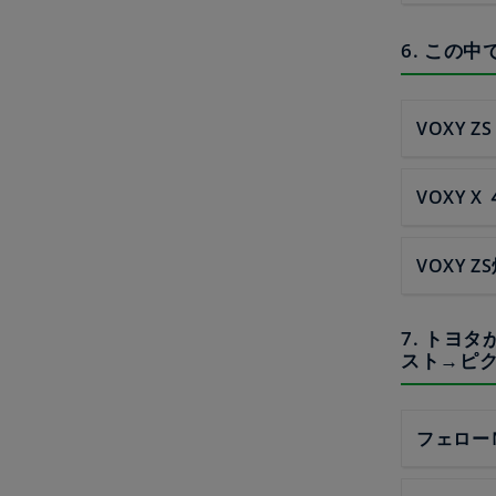
6. この
VOXY ZS
VOXY X
VOXY 
7. トヨ
スト→ピク
フェロー