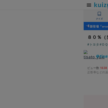
クイズ
新登場『ar
８０％（
#トヨタ
#Ｄ
＠tisa
ビュー数
1638
正答率などの