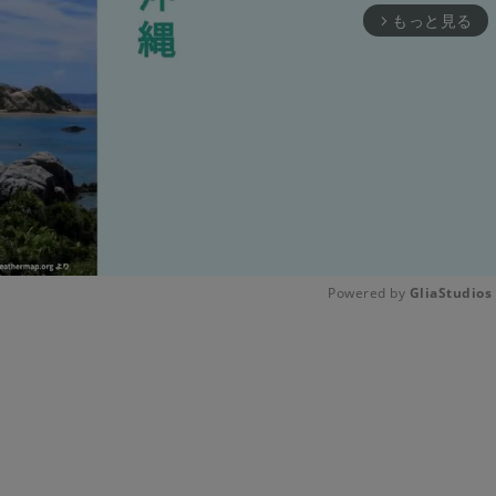
もっと見る
arrow_forward_ios
Powered by 
GliaStudios
Unmute