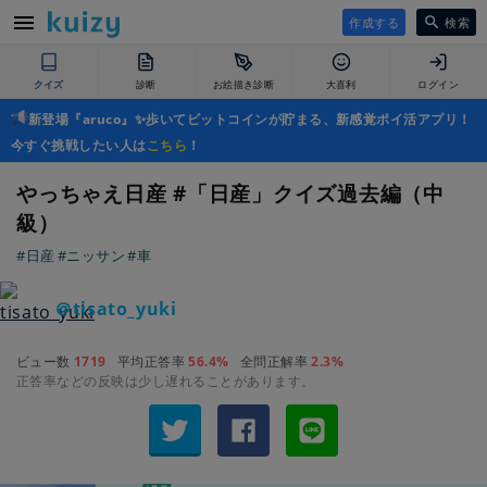
作成する
検索
クイズ
診断
お絵描き診断
大喜利
ログイン
新登場『aruco』✨歩いてビットコインが貯まる、新感覚ポイ活アプリ！
今すぐ挑戦したい人は
こちら
！
やっちゃえ日産 #「日産」クイズ過去編（中
級）
#日産
#ニッサン
#車
＠tisato_yuki
ビュー数
1719
平均正答率
56.4%
全問正解率
2.3%
正答率などの反映は少し遅れることがあります。