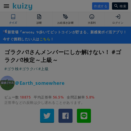
作成する
検索
クイズ
診断
お絵描き診断
大喜利
ログイン
新登場『aruco』✨歩いてビットコインが貯まる、新感覚ポイ活アプリ！
今すぐ挑戦したい人は
こちら
！
ゴラクバ!さんメンバーにしか解けない！ #ゴ
ラクバ!検定～上級～
#ゴラ検
#ゴラクバ
#上級
＠Earth_somewhere
ビュー数
18875
平均正答率
56.5%
全問正解率
5.8%
正答率などの反映は少し遅れることがあります。