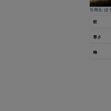
引用元: 
蚊
寒さ
蜂