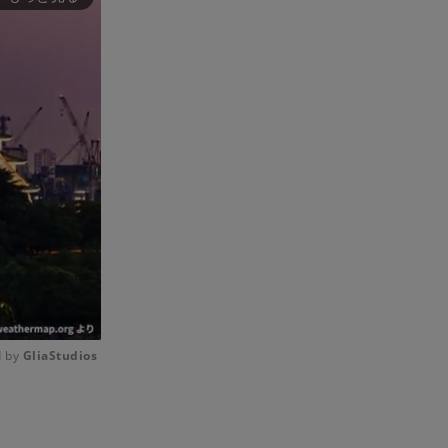
 by 
GliaStudios
Mute