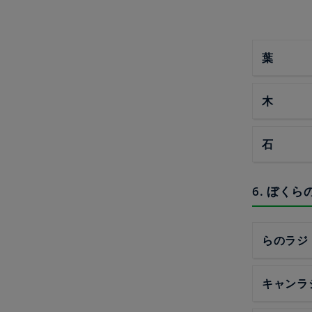
葉
木
石
6. ぼく
らのラジ
キャンラ