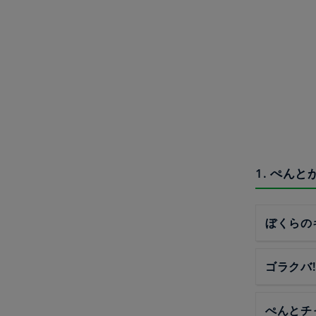
1. ぺん
ぼくらの
ゴラクバ!
ぺんとチ