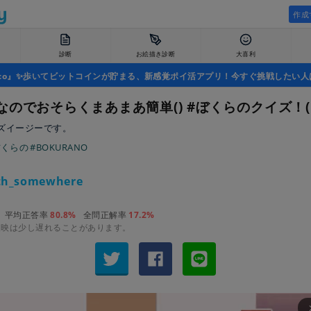
作成
診断
お絵描き診断
大喜利
uco』✨歩いてビットコインが貯まる、新感覚ポイ活アプリ！今すぐ挑戦したい人
なのでおそらくまあまあ簡単() #ぼくらのクイズ！(
ズイージーです。
ぼくらの
#BOKURANO
th_somewhere
平均正答率
80.8%
全問正解率
17.2%
反映は少し遅れることがあります。
arrow_fo