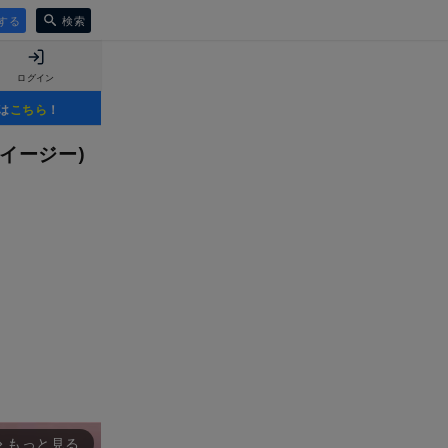
する
検索
ログイン
は
こちら
！
イージー)
もっと見る
rward_ios