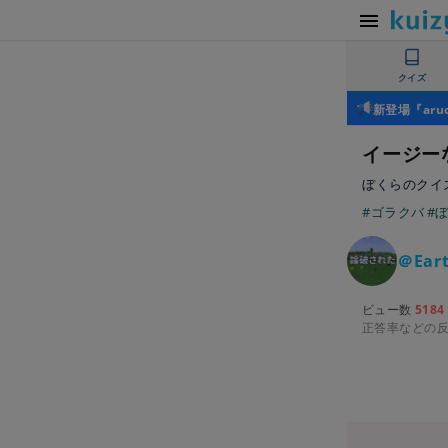
クイズ
新登場『ar
イージー
ぼくらのクイ
#ゴラクバ
#
＠Ear
ビュー数
5184
正答率などの