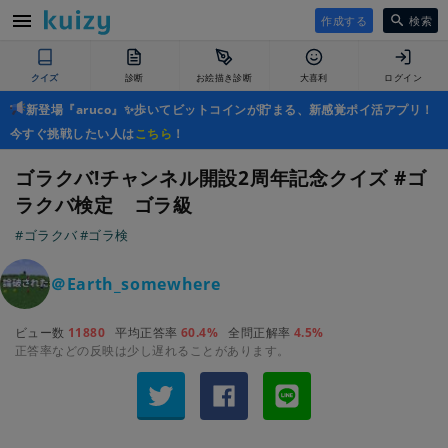
作成する
検索
クイズ
診断
お絵描き診断
大喜利
ログイン
新登場『aruco』✨歩いてビットコインが貯まる、新感覚ポイ活アプリ！
今すぐ挑戦したい人は
こちら
！
ゴラクバ!チャンネル開設2周年記念クイズ #ゴ
ラクバ検定 ゴラ級
#ゴラクバ
#ゴラ検
＠Earth_somewhere
ビュー数
11880
平均正答率
60.4%
全問正解率
4.5%
正答率などの反映は少し遅れることがあります。