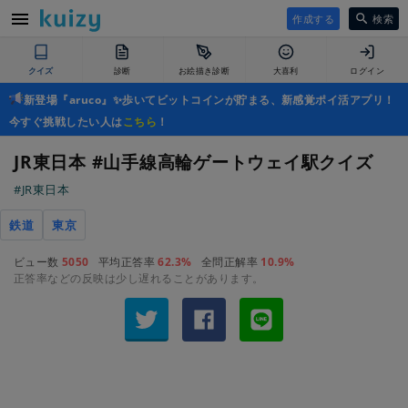
作成する
検索
クイズ
診断
お絵描き診断
大喜利
ログイン
新登場『aruco』✨歩いてビットコインが貯まる、新感覚ポイ活アプリ！
今すぐ挑戦したい人は
こちら
！
JR東日本 #山手線高輪ゲートウェイ駅クイズ
#JR東日本
鉄道
東京
ビュー数
5050
平均正答率
62.3%
全問正解率
10.9%
正答率などの反映は少し遅れることがあります。