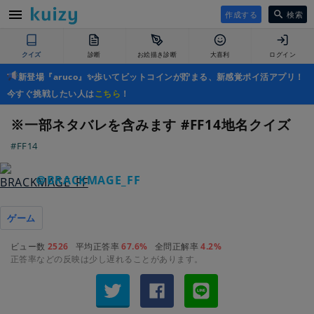
作成する
検索
クイズ
診断
お絵描き診断
大喜利
ログイン
新登場『aruco』✨歩いてビットコインが貯まる、新感覚ポイ活アプリ！
今すぐ挑戦したい人は
こちら
！
※一部ネタバレを含みます #FF14地名クイズ
#FF14
＠BRACKMAGE_FF
ゲーム
ビュー数
2526
平均正答率
67.6%
全問正解率
4.2%
正答率などの反映は少し遅れることがあります。