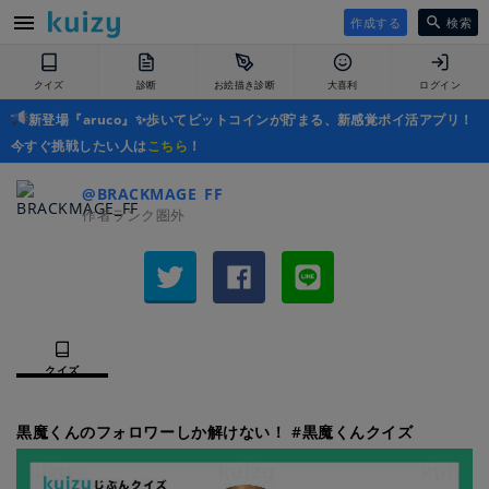
作成する
検索
クイズ
診断
お絵描き診断
大喜利
ログイン
新登場『aruco』✨歩いてビットコインが貯まる、新感覚ポイ活アプリ！
今すぐ挑戦したい人は
こちら
！
@BRACKMAGE_FF
作者ランク圏外
クイズ
黒魔くんのフォロワーしか解けない！ #黒魔くんクイズ