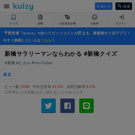
作成する
検索
クイズ
診断
お絵描き診断
大喜利
ログイン
新登場『aruco』✨歩いてビットコインが貯まる、新感覚ポイ活アプリ！
今すぐ挑戦したい人は
こちら
！
新橋サラリーマンならわかる #新橋クイズ
#新橋
#ヒカル
#YouTuber
東京
ビュー数
3769
平均正答率
42.5%
全問正解率
0.2%
正答率などの反映は少し遅れることがあります。