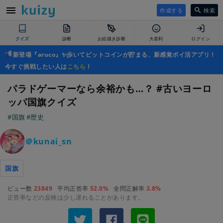
作成する
検索
クイズ
診断
お絵描き診断
大喜利
ログイン
新登場『aruco』✨歩いてビットコインが貯まる、新感覚ポイ活アプリ！
今すぐ挑戦したい人は
こちら
！
パラドゲーマーなら余裕かも…？ #古いヨーロ
ッパ国旗クイズ
#国旗
#歴史
＠kunai_sn
国旗
ビュー数
23849
平均正答率
52.0%
全問正解率
3.8%
正答率などの反映は少し遅れることがあります。