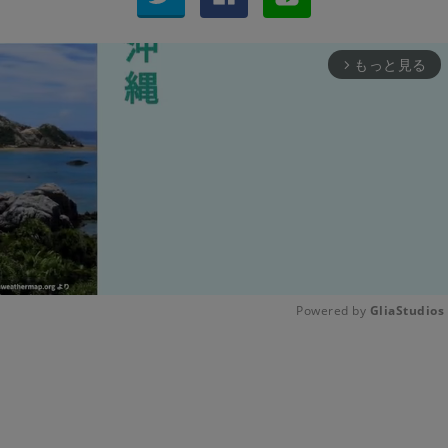
もっと見る
arrow_forward_ios
Powered by 
GliaStudios
Unmute