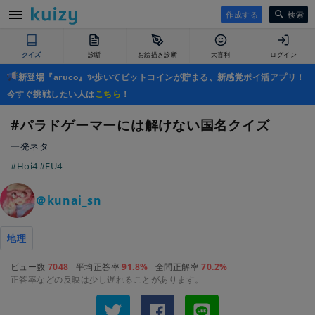
作成する
検索
クイズ
診断
お絵描き診断
大喜利
ログイン
新登場『aruco』✨歩いてビットコインが貯まる、新感覚ポイ活アプリ！
今すぐ挑戦したい人は
こちら
！
#パラドゲーマーには解けない国名クイズ
一発ネタ
#Hoi4
#EU4
＠kunai_sn
地理
ビュー数
7048
平均正答率
91.8%
全問正解率
70.2%
正答率などの反映は少し遅れることがあります。