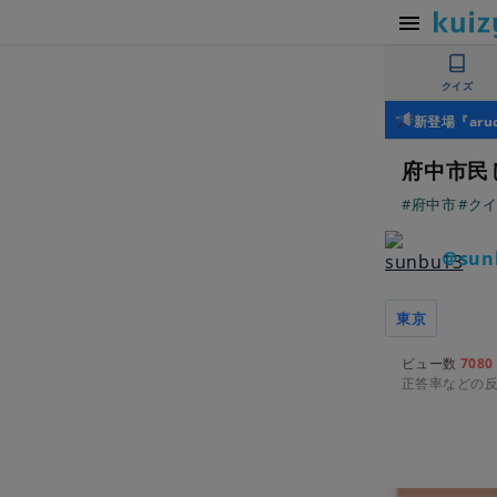
クイズ
新登場『ar
府中市民
#府中市
#ク
＠sun
東京
ビュー数
7080
正答率などの