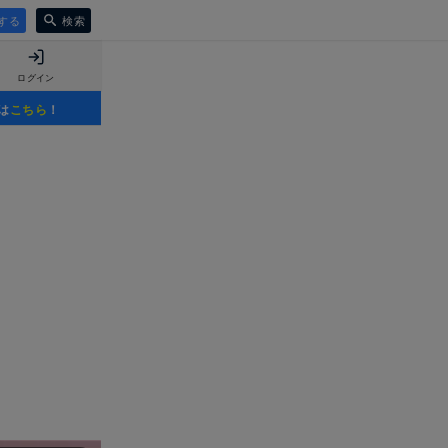
する
検索
ログイン
は
こちら
！