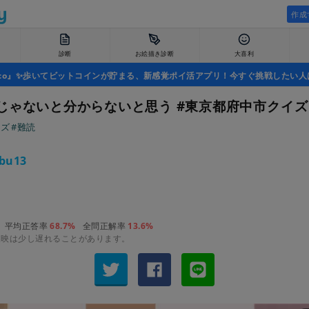
作成
診断
お絵描き診断
大喜利
uco』✨歩いてビットコインが貯まる、新感覚ポイ活アプリ！今すぐ挑戦したい人
じゃないと分からないと思う #東京都府中市クイズ
イズ
#難読
bu13
平均正答率
68.7%
全問正解率
13.6%
反映は少し遅れることがあります。