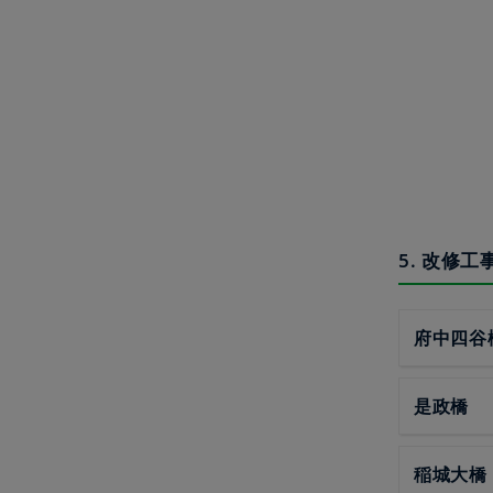
5. 改修
府中四谷
是政橋
稲城大橋