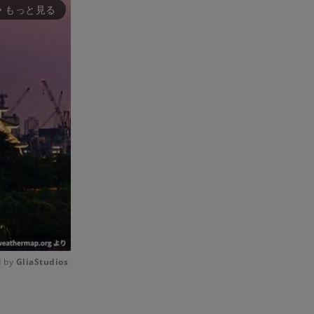
もっと見る
rward_ios
 by 
GliaStudios
Mute