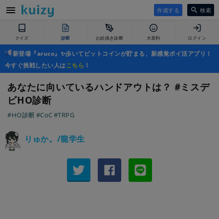
作成する
検索
クイズ
診断
お絵描き診断
大喜利
ログイン
新登場『aruco』✨歩いてビットコインが貯まる、新感覚ポイ活アプリ！
今すぐ挑戦したい人は
こちら
！
あなたに向いているハンドアウトは？ #ミスデ
ビHO診断
#HO診断
#CoC
#TRPG
りゅか。/龍学生