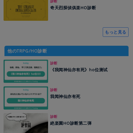
診断
奇天烈探偵俱楽HO診断
もっと見る
他のTRPG/HO診断
診断
《我闻神仙亦有死》ho位测试
診断
我闻神仙亦有死
診断
絶楽園HO診断第二弾