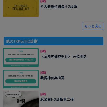
診断
奇天烈探偵俱楽HO診断
もっと見る
他のTRPG/HO診断
診断
《我闻神仙亦有死》ho位测试
診断
我闻神仙亦有死
診断
絶楽園HO診断第二弾