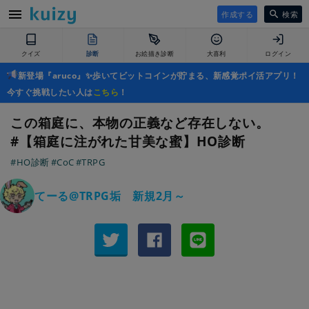
作成する
検索
クイズ
診断
お絵描き診断
大喜利
ログイン
新登場『aruco』✨歩いてビットコインが貯まる、新感覚ポイ活アプリ！
今すぐ挑戦したい人は
こちら
！
この箱庭に、本物の正義など存在しない。
#【箱庭に注がれた甘美な蜜】HO診断
#HO診断
#CoC
#TRPG
てーる@TRPG垢 新規2月～