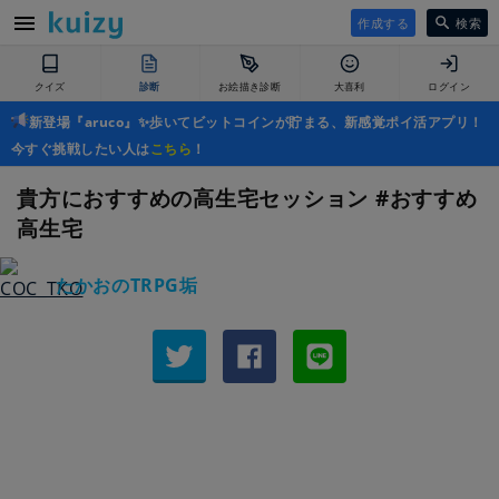
作成する
検索
クイズ
診断
お絵描き診断
大喜利
ログイン
新登場『aruco』✨歩いてビットコインが貯まる、新感覚ポイ活アプリ！
今すぐ挑戦したい人は
こちら
！
貴方におすすめの高生宅セッション #おすすめ
高生宅
たかおのTRPG垢