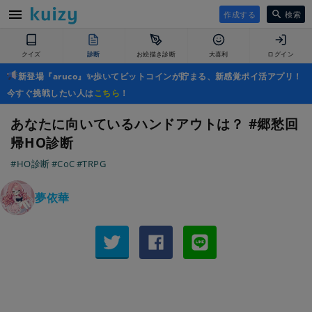
作成する
検索
クイズ
診断
お絵描き診断
大喜利
ログイン
新登場『aruco』✨歩いてビットコインが貯まる、新感覚ポイ活アプリ！
今すぐ挑戦したい人は
こちら
！
あなたに向いているハンドアウトは？ #郷愁回
帰HO診断
#HO診断
#CoC
#TRPG
夢依華