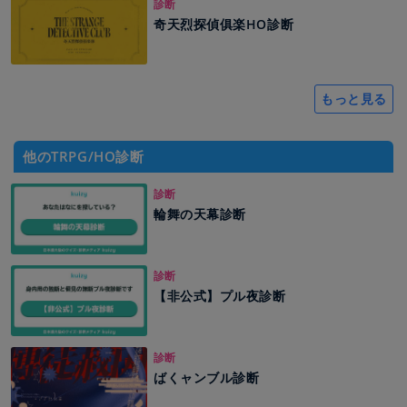
診断
奇天烈探偵俱楽HO診断
もっと見る
他のTRPG/HO診断
診断
輪舞の天幕診断
診断
【非公式】プル夜診断
診断
ばくャンブル診断