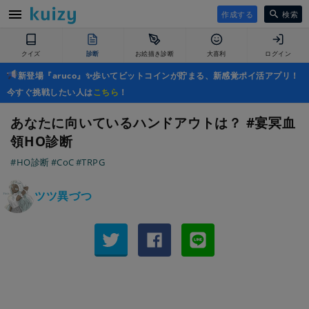
作成する
検索
クイズ
診断
お絵描き診断
大喜利
ログイン
新登場『aruco』✨歩いてビットコインが貯まる、新感覚ポイ活アプリ！
今すぐ挑戦したい人は
こちら
！
あなたに向いているハンドアウトは？ #宴冥血
領HO診断
#HO診断
#CoC
#TRPG
ツツ異づつ