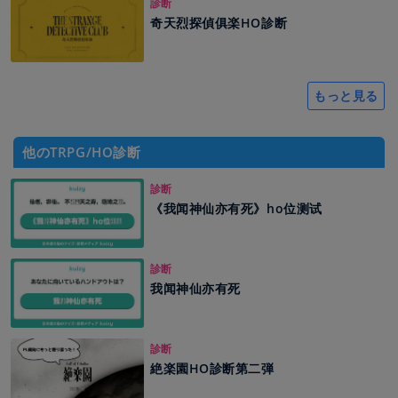
診断
奇天烈探偵俱楽HO診断
もっと見る
他のTRPG/HO診断
診断
《我闻神仙亦有死》ho位测试
診断
我闻神仙亦有死
診断
絶楽園HO診断第二弾