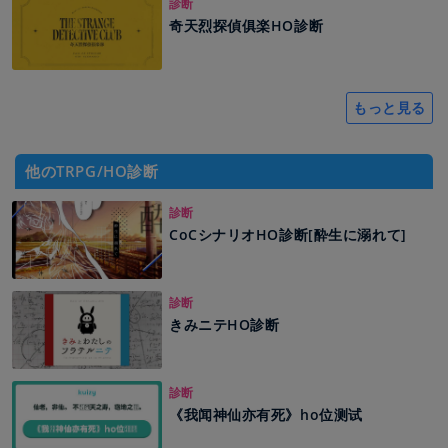
診断
奇天烈探偵俱楽HO診断
もっと見る
他のTRPG/HO診断
診断
CoCシナリオHO診断[酔生に溺れて]
診断
きみニテHO診断
診断
《我闻神仙亦有死》ho位测试