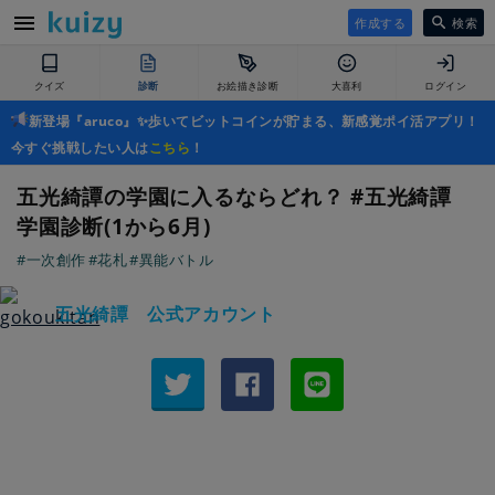
作成する
検索
クイズ
診断
お絵描き診断
大喜利
ログイン
新登場『aruco』✨歩いてビットコインが貯まる、新感覚ポイ活アプリ！
今すぐ挑戦したい人は
こちら
！
五光綺譚の学園に入るならどれ？ #五光綺譚
学園診断(1から6月)
#一次創作
#花札
#異能バトル
五光綺譚 公式アカウント