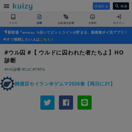
作成する
検索
クイズ
診断
お絵描き診断
大喜利
ログイン
新登場『aruco』✨歩いてビットコインが貯まる、新感覚ポイ活アプリ！
今すぐ挑戦したい人は
こちら
！
#ウル囚 #【 ウルドに囚われた者たちよ】HO
診断
#HO診断
#CoC
#TRPG
雑貨店セイラン＠ゲムマ2026春【両日に21】