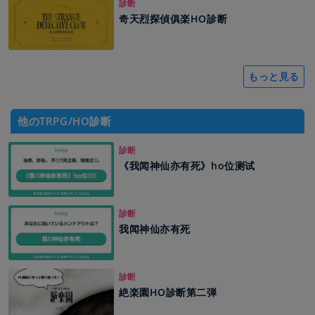
診断
奇天烈探偵俱楽HO診断
もっと見る
他のTRPG/HO診断
診断
《我闻神仙亦有死》ho位测试
診断
我闻神仙亦有死
診断
絶楽園HO診断第二弾