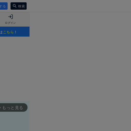
する
検索
ログイン
は
こちら
！
もっと見る
rward_ios