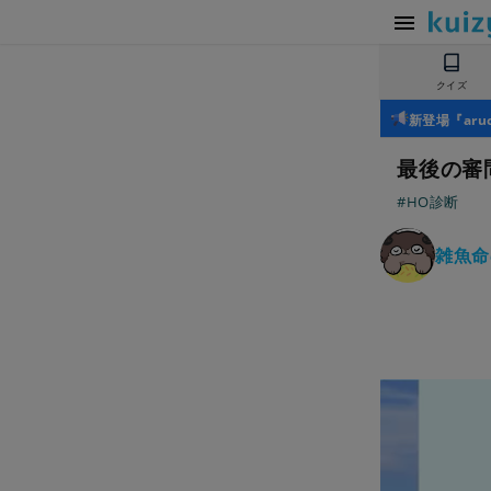
クイズ
新登場『ar
最後の審
#HO診断
雑魚命