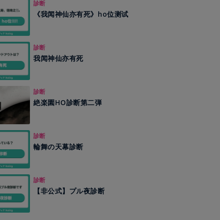
診断
《我闻神仙亦有死》ho位测试
診断
我闻神仙亦有死
診断
絶楽園HO診断第二弾
診断
輪舞の天幕診断
診断
【非公式】プル夜診断