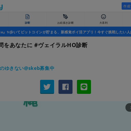
作成
診断
お絵描き診断
大喜利
uco』✨歩いてビットコインが貯まる、新感覚ポイ活アプリ！今すぐ挑戦したい人
問をあなたに #ヴェイラルHO診断
のゆきない@skeb募集中
arrow_fo