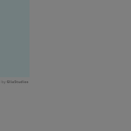
 by 
GliaStudios
Mute