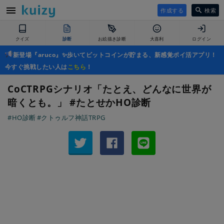
作成する
検索
クイズ
診断
お絵描き診断
大喜利
ログイン
新登場『aruco』✨歩いてビットコインが貯まる、新感覚ポイ活アプリ！
今すぐ挑戦したい人は
こちら
！
CoCTRPGシナリオ「たとえ、どんなに世界が
暗くとも。」 #たとせかHO診断
#HO診断
#クトゥルフ神話TRPG