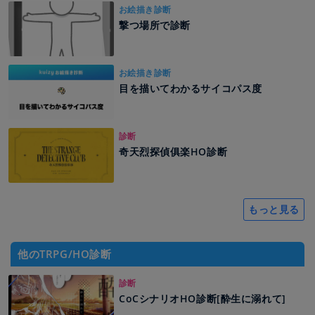
お絵描き診断
撃つ場所で診断
お絵描き診断
目を描いてわかるサイコパス度
診断
奇天烈探偵俱楽HO診断
もっと見る
他のTRPG/HO診断
診断
CoCシナリオHO診断[酔生に溺れて]