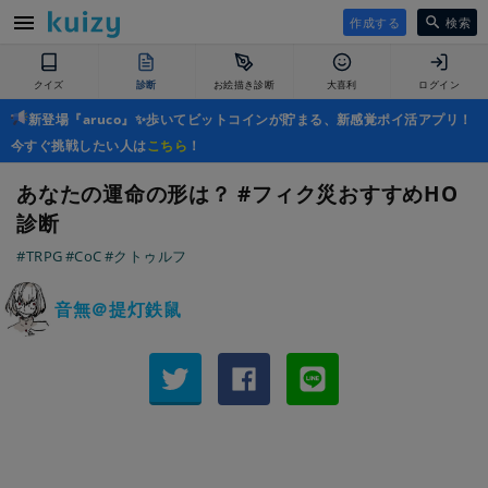
作成する
検索
クイズ
診断
お絵描き診断
大喜利
ログイン
新登場『aruco』✨歩いてビットコインが貯まる、新感覚ポイ活アプリ！
今すぐ挑戦したい人は
こちら
！
あなたの運命の形は？ #フィク災おすすめHO
診断
#TRPG
#CoC
#クトゥルフ
音無＠提灯鉄鼠