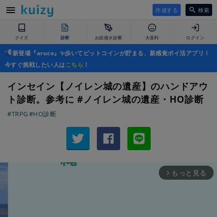
作成する
検索
クイズ
診断
お絵描き診断
大喜利
ログイン
新登場『aruco』✨歩いてビットコインが貯まる、新感覚ポイ活アプリ！
今すぐ挑戦したい人は
こちら
！
インセイン【ノイレン城の遺産】のハンドアウ
ト診断。参考に #ノイレン城の遺産・HO診断
#TRPG
#HO診断
もっと見る
arrow_forward_ios