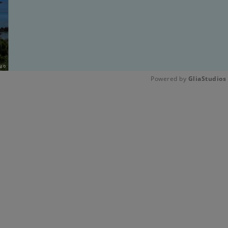
Powered by 
GliaStudios
Unmute