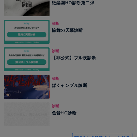
絶楽園HO診断第二弾
診断
輪舞の天幕診断
診断
【非公式】プル夜診断
診断
ばくャンブル診断
診断
色音HO診断