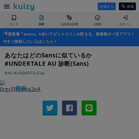
作成する
検索
クイズ
診断
お絵描き診断
大喜利
ログイン
新登場『aruco』✨歩いてビットコインが貯まる、新感覚ポイ活アプリ！
今すぐ挑戦したい人は
こちら
！
あなたはどのSansに似ているか
#UNDERTALE AU 診断(Sans)
#AU
#UNDERTALEau
禊萩