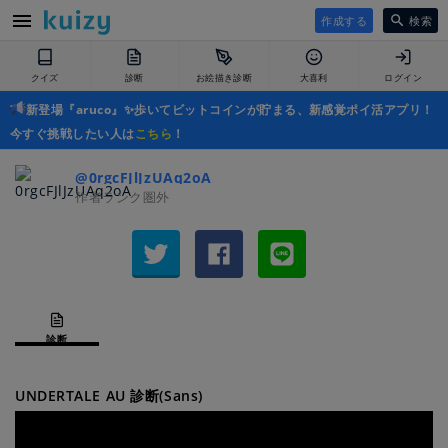
作成する
検索
クイズ
診断
お絵描き診断
大喜利
ログイン
新登場『aruco』✨歩いてビットコインが貯まる、新感覚ポイ活アプリ！
今すぐ挑戦したい人は
こちら
！
@0rgcFJlJzUAq2oA
作者ランク圏外
診断
UNDERTALE AU 診断(Sans)