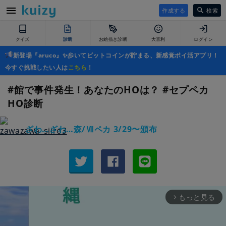
作成する
検索
クイズ
診断
お絵描き診断
大喜利
ログイン
新登場『aruco』✨歩いてビットコインが貯まる、新感覚ポイ活アプリ！
今すぐ挑戦したい人は
こちら
！
#館で事件発生！あなたのHOは？ #セプペカ
HO診断
ざわ…ざわ…森/Ⅶペカ 3/29〜頒布
もっと見る
arrow_forward_ios