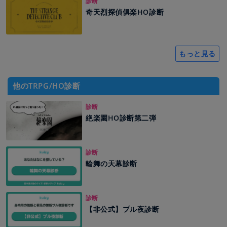
診断
奇天烈探偵俱楽HO診断
もっと見る
他のTRPG/HO診断
診断
絶楽園HO診断第二弾
診断
輪舞の天幕診断
診断
【非公式】プル夜診断