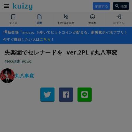
作成する
検索
クイズ
診断
お絵描き診断
大喜利
ログイン
新登場『aruco』✨歩いてビットコインが貯まる、新感覚ポイ活アプリ！
今すぐ挑戦したい人は
こちら
！
失楽園でセレナードを─ver.2PL #丸八事変
#HO診断
#CoC
丸八事変