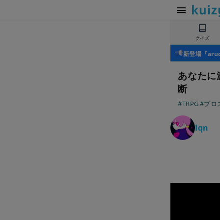
クイズ
新登場『ar
あなたに渡
断
#TRPG
#プロ
Iqn