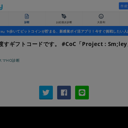
作成
診断
お絵描き診断
大喜利
uco』✨歩いてビットコインが貯まる、新感覚ポイ活アプリ！今すぐ挑戦したい人
すギフトコードです。 #CoC「Project : Sm;le
スマHO診断