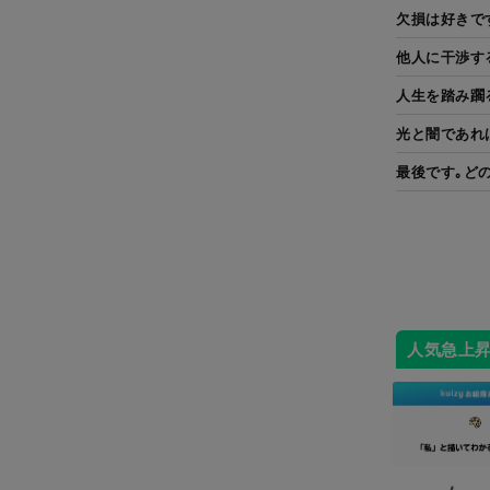
欠損は好きで
他人に干渉す
人生を踏み躙
光と闇であれ
最後です｡ど
人気急上