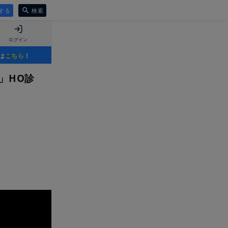
する
検索
ログイン
は
こちら
！
y」HO診