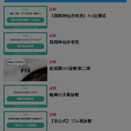
診断
《我闻神仙亦有死》ho位测试
診断
我闻神仙亦有死
診断
絶楽園HO診断第二弾
診断
輪舞の天幕診断
診断
【非公式】プル夜診断