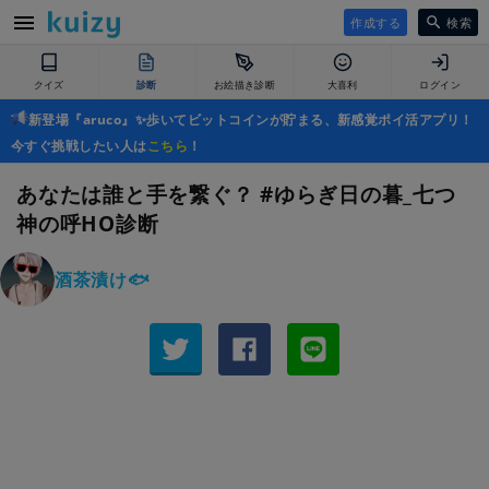
作成する
検索
クイズ
診断
お絵描き診断
大喜利
ログイン
新登場『aruco』✨歩いてビットコインが貯まる、新感覚ポイ活アプリ！
今すぐ挑戦したい人は
こちら
！
あなたは誰と手を繋ぐ？ #ゆらぎ日の暮_七つ
神の呼HO診断
酒茶漬け🐟