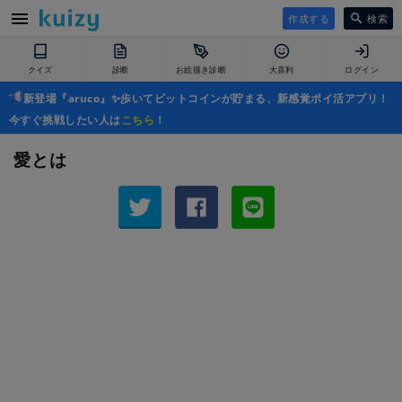
作成する
検索
クイズ
診断
お絵描き診断
大喜利
ログイン
新登場『aruco』✨歩いてビットコインが貯まる、新感覚ポイ活アプリ！
今すぐ挑戦したい人は
こちら
！
愛とは