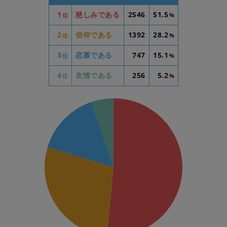
1
慈しみである
2546
51.5
位
%
2
信仰である
1392
28.2
位
%
3
恋慕である
747
15.1
位
%
4
友情である
256
5.2
位
%