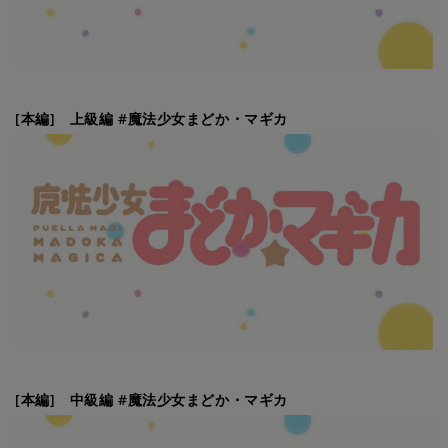
[本編] 上級編 #魔法少女まどか・マギカ
[本編] 中級編 #魔法少女まどか・マギカ