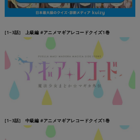
[1~3話] 上級編 #アニメマギアレコードクイズ1巻
[1~3話] 中級編 #アニメマギアレコードクイズ1巻