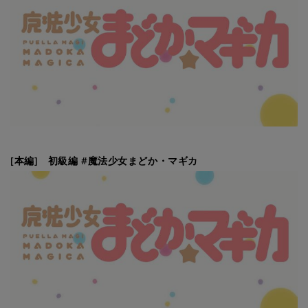
[本編] 初級編 #魔法少女まどか・マギカ