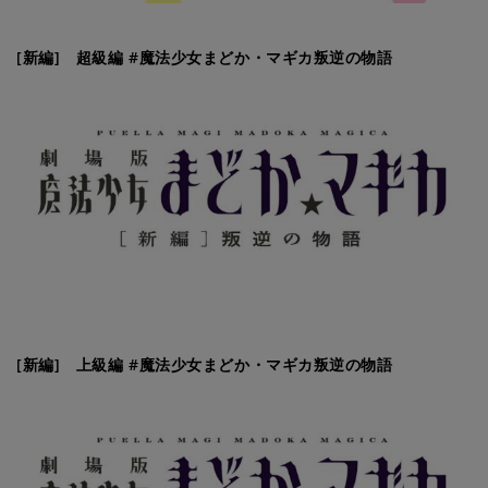
[新編] 超級編 #魔法少女まどか・マギカ叛逆の物語
[新編] 上級編 #魔法少女まどか・マギカ叛逆の物語