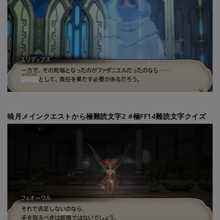
暁月メインクエストから極難読文字2 #極FF14難読文字クイズ