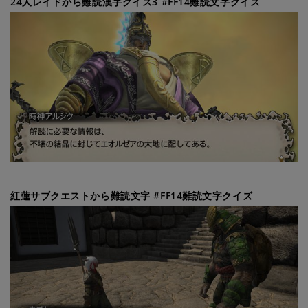
24人レイドから難読漢字クイズ3 #FF14難読文字クイズ
紅蓮サブクエストから難読文字 #FF14難読文字クイズ