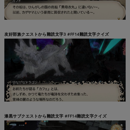
友好部族クエストから難読文字3 #FF14難読文字クイズ
漆黒サブクエストから難読文字 #FF14難読文字クイズ