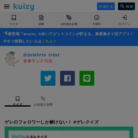
作成する
検索
クイズ
診断
お絵描き診断
大喜利
ログイン
新登場『aruco』✨歩いてビットコインが貯まる、新感覚ポイ活アプリ！
今すぐ挑戦したい人は
こちら
！
@gelehrte_crest
全体ランク72位
クイズ
お絵描き診断
ゲレのフォロワーしか解けない！ #ゲレクイズ