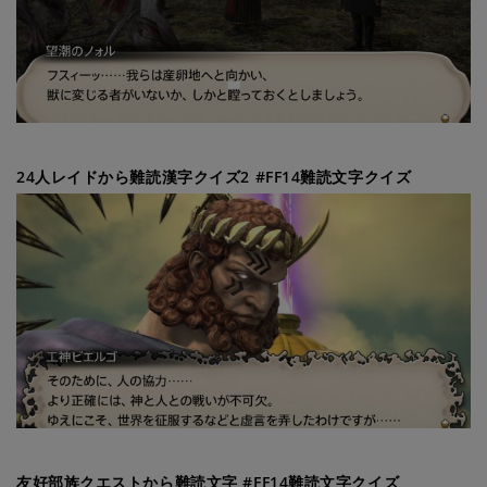
24人レイドから難読漢字クイズ2 #FF14難読文字クイズ
友好部族クエストから難読文字 #FF14難読文字クイズ