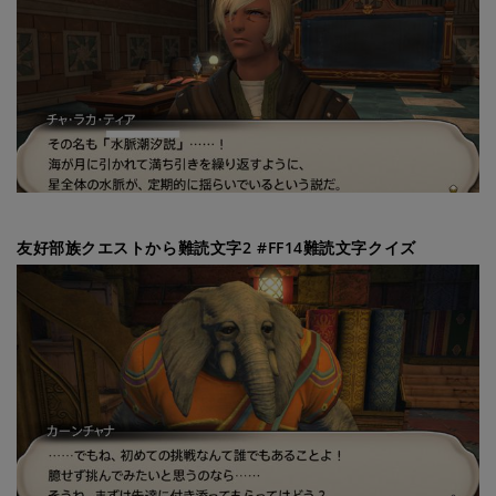
友好部族クエストから難読文字2 #FF14難読文字クイズ