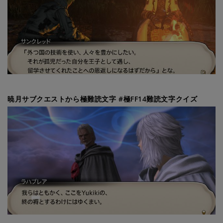
暁月サブクエストから極難読文字 #極FF14難読文字クイズ