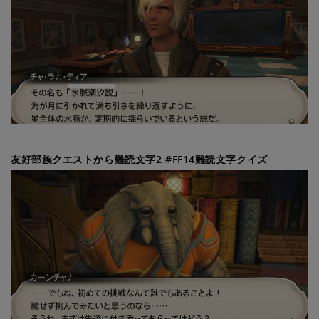
友好部族クエストから難読文字2 #FF14難読文字クイズ