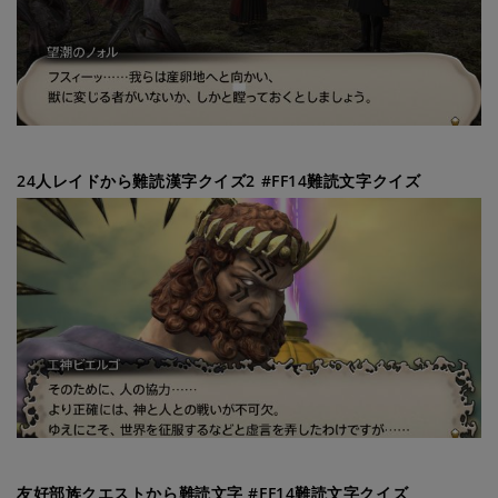
24人レイドから難読漢字クイズ2 #FF14難読文字クイズ
友好部族クエストから難読文字 #FF14難読文字クイズ