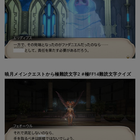
暁月メインクエストから極難読文字2 #極FF14難読文字クイズ