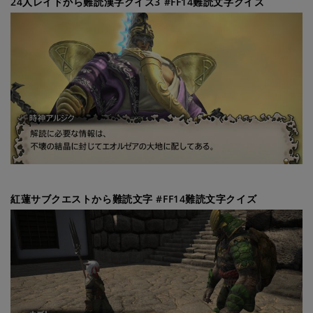
24人レイドから難読漢字クイズ3 #FF14難読文字クイズ
紅蓮サブクエストから難読文字 #FF14難読文字クイズ