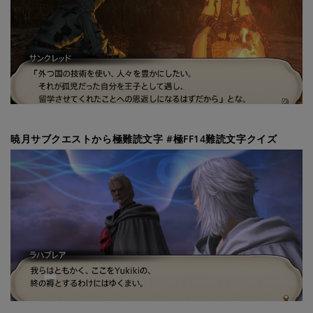
暁月サブクエストから極難読文字 #極FF14難読文字クイズ