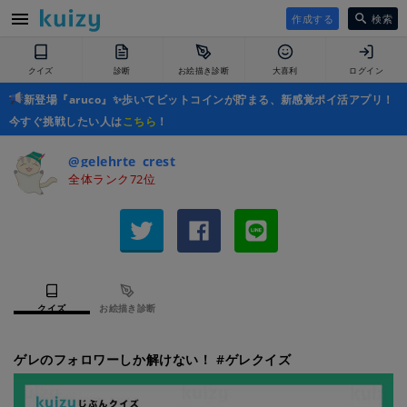
作成する
検索
クイズ
診断
お絵描き診断
大喜利
ログイン
新登場『aruco』✨歩いてビットコインが貯まる、新感覚ポイ活アプリ！
今すぐ挑戦したい人は
こちら
！
@gelehrte_crest
全体ランク72位
クイズ
お絵描き診断
ゲレのフォロワーしか解けない！ #ゲレクイズ