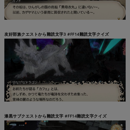
友好部族クエストから難読文字3 #FF14難読文字クイズ
漆黒サブクエストから難読文字 #FF14難読文字クイズ