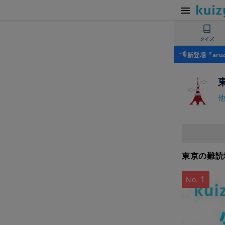
クイズ
新登場『ar
東京の難読
1
No.