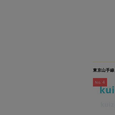
東京山手線
4
No.