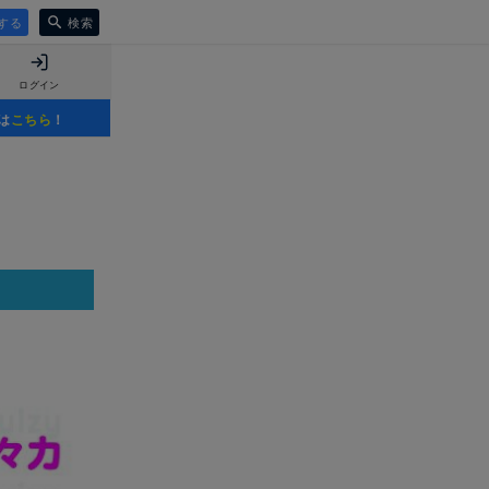
する
検索
ログイン
は
こちら
！