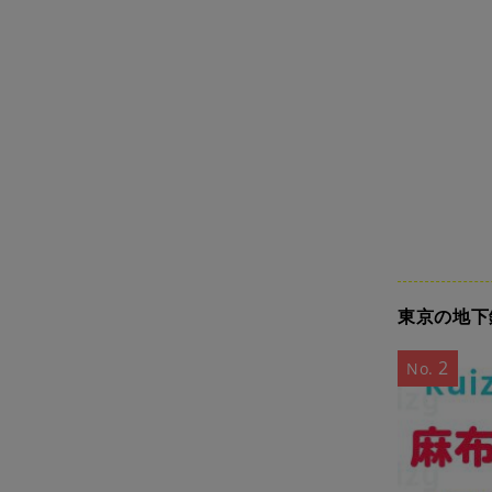
東京の地下
2
No.