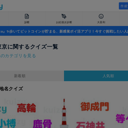
作成
診断
お絵描き診断
大喜利
uco』✨歩いてビットコインが貯まる、新感覚ポイ活アプリ！今すぐ挑戦したい人
東京に関するクイズ一覧
他のカテゴリを見る
新着順
人気順
地名クイズ