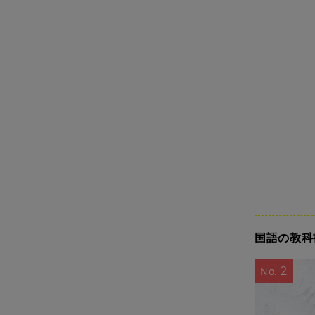
国語の教科
2
No.