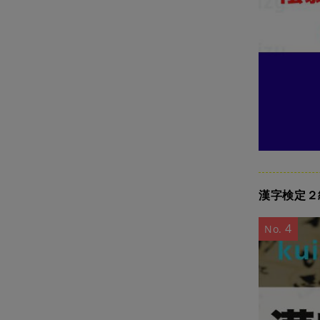
漢字検定２
4
No.