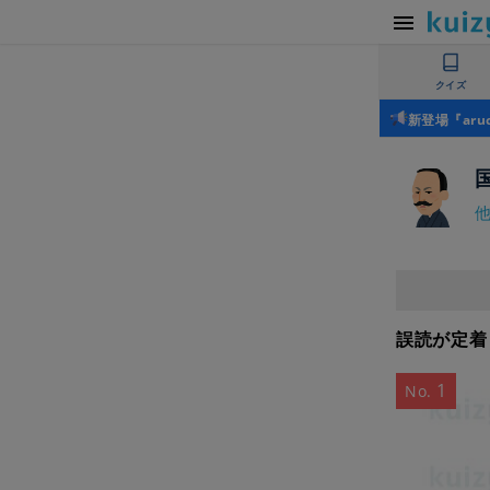
クイズ
新登場『ar
誤読が定着
1
No.