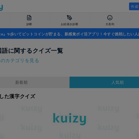
作成
診断
お絵描き診断
大喜利
uco』✨歩いてビットコインが貯まる、新感覚ポイ活アプリ！今すぐ挑戦したい人
国語に関するクイズ一覧
他のカテゴリを見る
新着順
人気順
した漢字クイズ