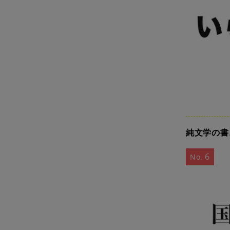
純文学の書
6
No.