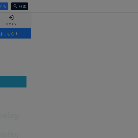
する
検索
ログイン
は
こちら
！