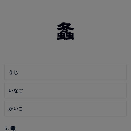
うじ
いなご
かいこ
5. 蠍