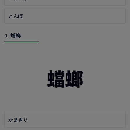
とんぼ
9. 蟷螂
かまきり