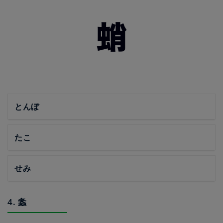
とんぼ
たこ
せみ
4. 螽