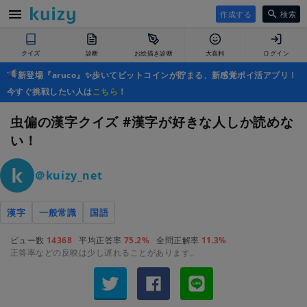
作成する
検索
クイズ
診断
お絵描き診断
大喜利
ログイン
新登場『aruco』✨歩いてビットコインが貯まる、新感覚ポイ活アプリ！
今すぐ挑戦したい人は
こちら
！
虫偏の漢字クイズ #漢字が好きな人しか読めな
い！
＠kuizy_net
漢字
一般常識
国語
ビュー数
14368
平均正答率
75.2%
全問正解率
11.3%
正答率などの反映は少し遅れることがあります。