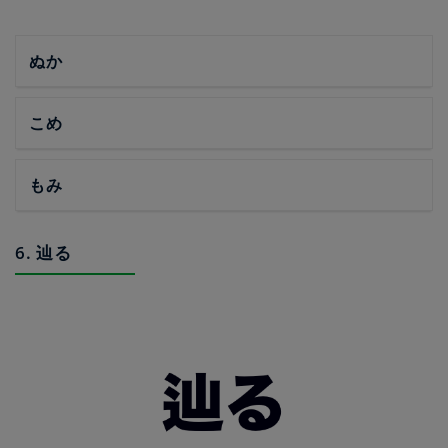
ぬか
こめ
もみ
6. 辿る