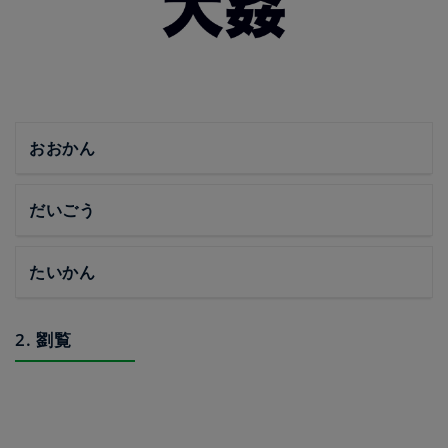
おおかん
だいごう
たいかん
2. 劉覧