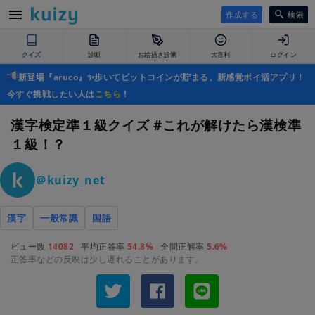
作成する
検索
クイズ
診断
お絵描き診断
大喜利
ログイン
新登場『aruco』✨歩いてビットコインが貯まる、新感覚ポイ活アプリ！
今すぐ挑戦したい人は
こちら
！
漢字検定準１級クイズ #これが解けたら漢検準
１級！？
＠kuizy_net
漢字
一般常識
国語
ビュー数
14082
平均正答率
54.8%
全問正解率
5.6%
正答率などの反映は少し遅れることがあります。