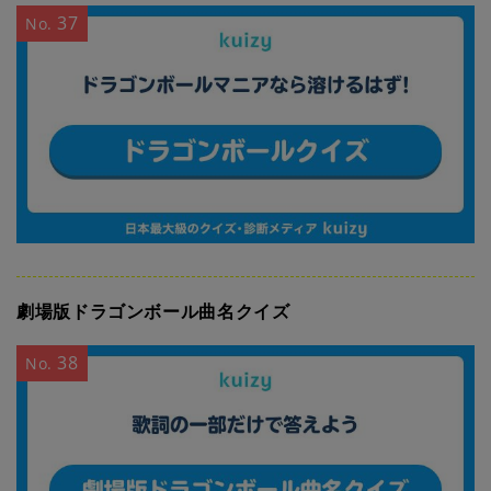
37
No.
劇場版ドラゴンボール曲名クイズ
38
No.