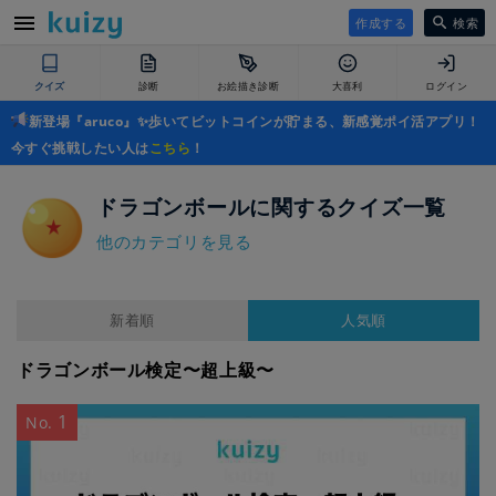
作成する
検索
クイズ
診断
お絵描き診断
大喜利
ログイン
新登場『aruco』✨歩いてビットコインが貯まる、新感覚ポイ活アプリ！
今すぐ挑戦したい人は
こちら
！
ドラゴンボールに関するクイズ一覧
他のカテゴリを見る
新着順
人気順
ドラゴンボール検定〜超上級〜
1
No.