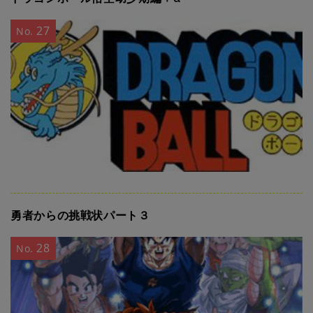
27
No.
勇者からの挑戦状パート３
28
No.