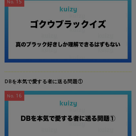
15
No.
DBを本気で愛する者に送る問題①
16
No.