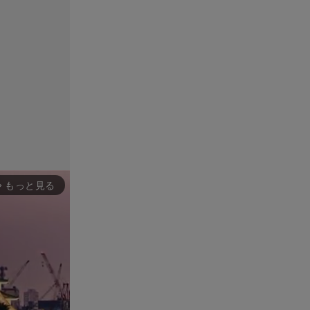
もっと見る
rward_ios