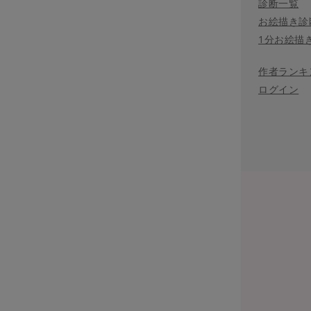
診断一覧
お絵描き診
1分お絵描
作者ランキ
ログイン