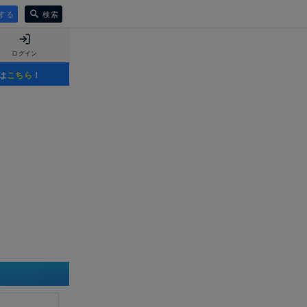
する
検索
ログイン
は
こちら
！