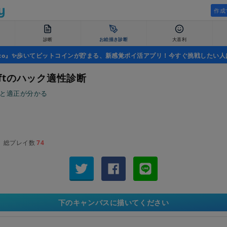
作成
診断
お絵描き診断
大喜利
uco』✨歩いてビットコインが貯まる、新感覚ポイ活アプリ！今すぐ挑戦したい人
raftのハック適性診断
くと適正が分かる
総プレイ数
74
下のキャンバスに描いてください