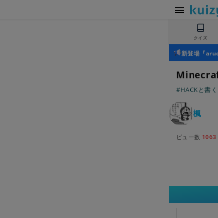
クイズ
新登場『ar
Minec
#HACKと書
楓
ビュー数
1063