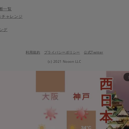
断一覧
きチャレンジ
ング
利用規約
プライバシーポリシー
公式Twitter
(c) 2021 Nooon LLC
arrow_fo