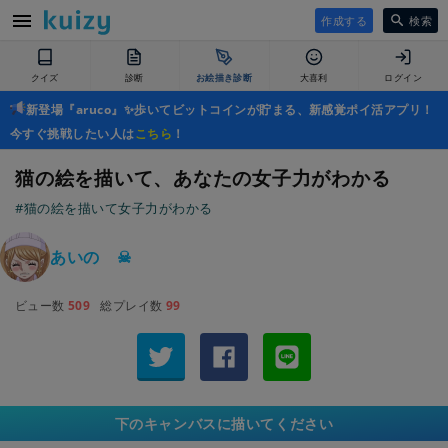
作成する
検索
クイズ
診断
お絵描き診断
大喜利
ログイン
新登場『aruco』✨歩いてビットコインが貯まる、新感覚ポイ活アプリ！
今すぐ挑戦したい人は
こちら
！
猫の絵を描いて、あなたの女子力がわかる
#猫の絵を描いて女子力がわかる
あいの ☠
ビュー数
509
総プレイ数
99
下のキャンバスに描いてください