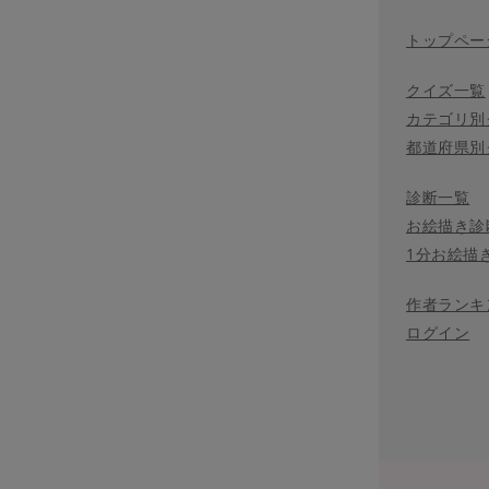
トップペー
クイズ一覧
カテゴリ別
都道府県別
診断一覧
お絵描き診
1分お絵描
作者ランキ
ログイン