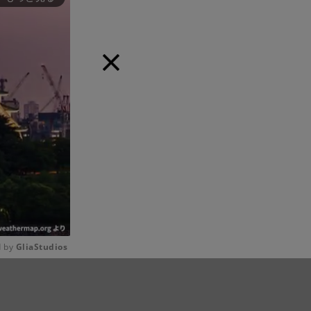
 by 
GliaStudios
Mute