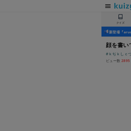
クイズ
新登場『ar
顔を書い
#ｋぢｋしｃ
ビュー数
2895