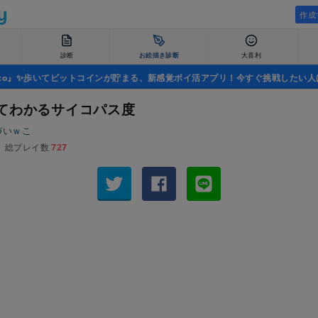
作成
診断
お絵描き診断
大喜利
uco』✨歩いてビットコインが貯まる、新感覚ポイ活アプリ！今すぐ挑戦したい人
てわかるサイコパス度
づいｗこ
総プレイ数
727