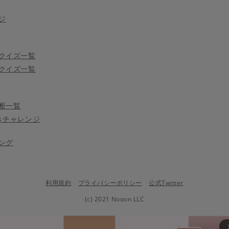
ジ
クイズ一覧
クイズ一覧
断一覧
きチャレンジ
ング
利用規約
プライバシーポリシー
公式Twitter
(c) 2021 Nooon LLC
arrow_fo