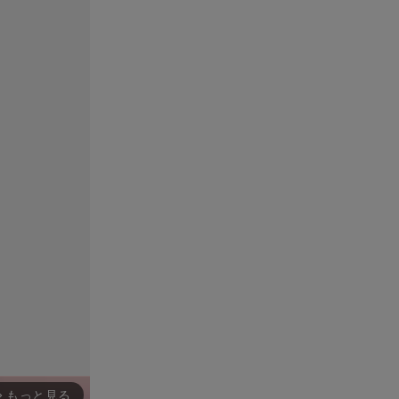
もっと見る
rward_ios