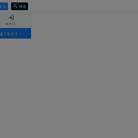
する
検索
ログイン
は
こちら
！