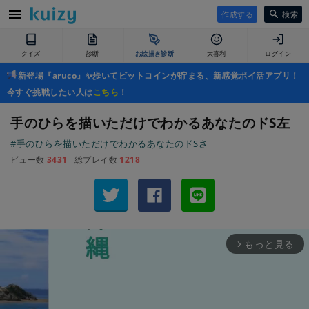
作成する
検索
クイズ
診断
お絵描き診断
大喜利
ログイン
新登場『aruco』✨歩いてビットコインが貯まる、新感覚ポイ活アプリ！
今すぐ挑戦したい人は
こちら
！
手のひらを描いただけでわかるあなたのドS左
#手のひらを描いただけでわかるあなたのドSさ
ビュー数
3431
総プレイ数
1218
もっと見る
arrow_forward_ios