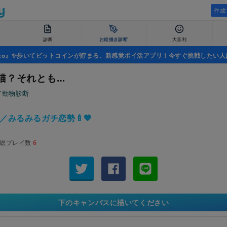
作成
診断
お絵描き診断
大喜利
uco』✨歩いてビットコインが貯まる、新感覚ポイ活アプリ！今すぐ挑戦したい人
猫？それとも…
て動物診断
／みるみるガチ恋勢🍼💖
総プレイ数
6
下のキャンバスに描いてください