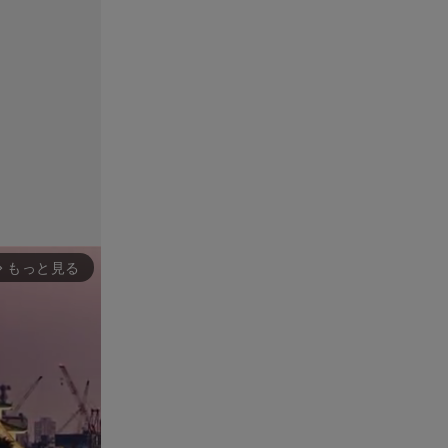
もっと見る
rward_ios