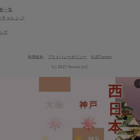
断一覧
きチャレンジ
ング
利用規約
プライバシーポリシー
公式Twitter
(c) 2021 Nooon LLC
arrow_fo