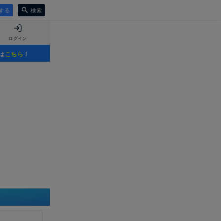
する
検索
ログイン
は
こちら
！