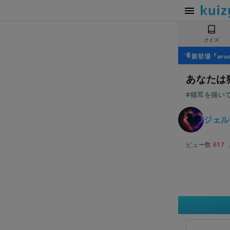
クイズ
新登場『ar
あなたは
#猫耳を描い
ジェル
ビュー数
617