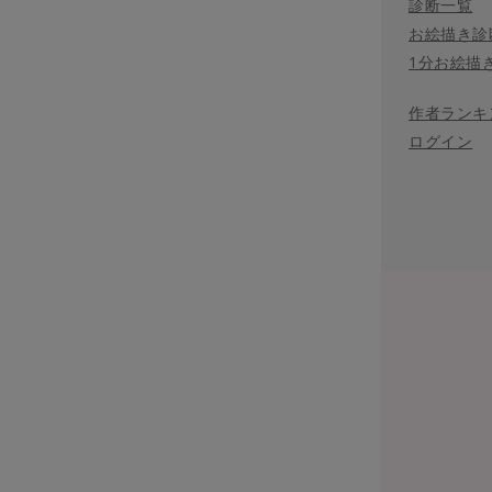
診断一覧
お絵描き診
1分お絵描
作者ランキ
ログイン