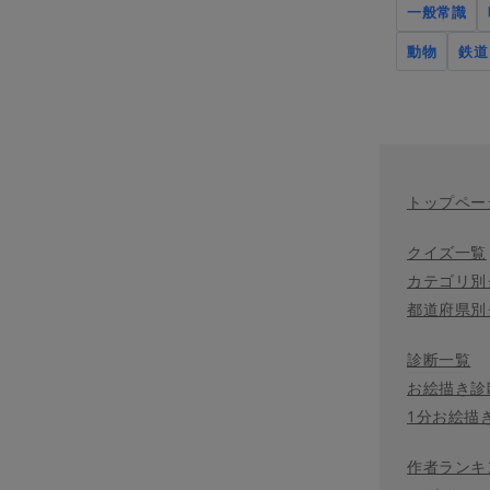
一般常識
動物
鉄道
トップペー
クイズ一覧
カテゴリ別
都道府県別
診断一覧
お絵描き診
1分お絵描
作者ランキ