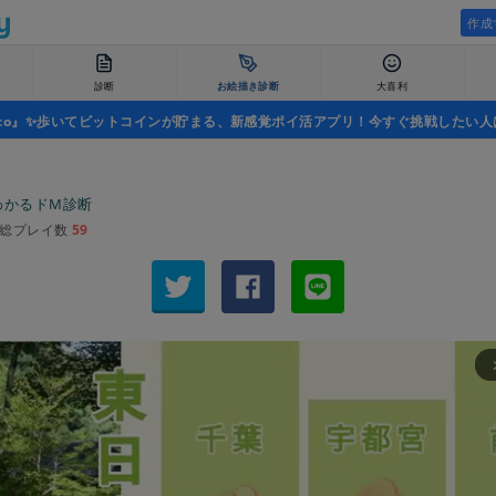
作成
診断
お絵描き診断
大喜利
uco』✨歩いてビットコインが貯まる、新感覚ポイ活アプリ！今すぐ挑戦したい人
わかるドM診断
総プレイ数
59
arrow_fo