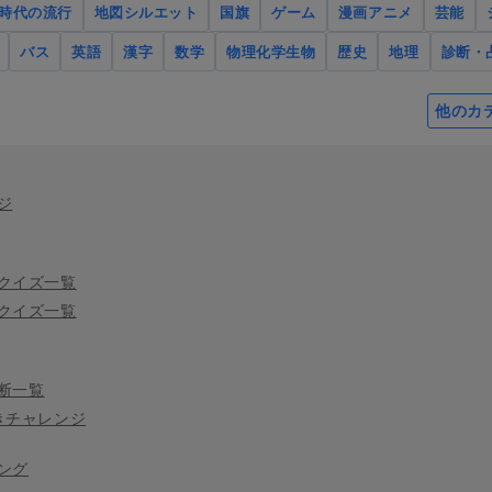
時代の流行
地図シルエット
国旗
ゲーム
漫画アニメ
芸能
バス
英語
漢字
数学
物理化学生物
歴史
地理
診断・
他のカ
ジ
クイズ一覧
クイズ一覧
断一覧
きチャレンジ
ング