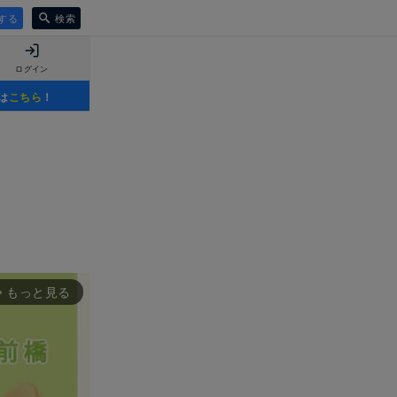
する
検索
ログイン
は
こちら
！
もっと見る
rward_ios