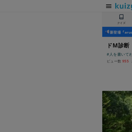
クイズ
新登場『ar
ドM診断
#人を書いて
ビュー数
955