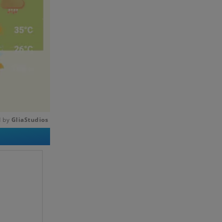
 by 
GliaStudios
Mute